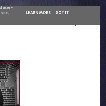
nd user-
rvice,
LEARN MORE
GOT IT
5LB Magazine
Español