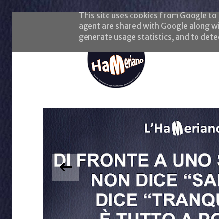
This site uses cookies from Google to d
agent are shared with Google along wi
generate usage statistics, and to det
INFLUENZA
di fronte ad uno s
non dice 'salute!'
'tranquillo, è tu