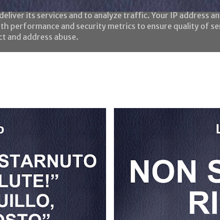
eliver its services and to analyze traffic. Your IP address a
th performance and security metrics to ensure quality of se
ect and address abuse.
Home
Le frasi
Chi è l'HaMeriano?
Negozio
L'H
tarnuto
non s
, dice
tto a