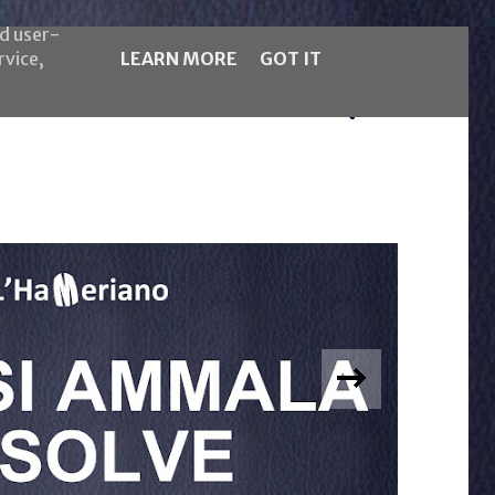
nd user-
rvice,
LEARN MORE
GOT IT
5LB Magazine
Español
AMERIANO IMBRUTTITO
i ammala, risolve