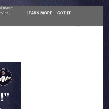
nd user-
rvice,
LEARN MORE
GOT IT
5LB Magazine
Español