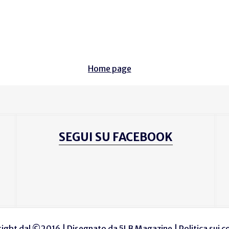
Home page
SEGUI SU FACEBOOK
ight dal ©2016 | Disegnato da
5LB Magazine
|
Politica sui 